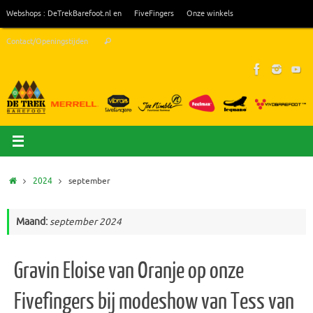
Ga
Webshops : DeTrekBarefoot.nl en
FiveFingers
Onze winkels
naar
Zoeken
de
Contact/Openingstijden
Zoeken
naar:
inhoud
Home
2024
september
Maand:
september 2024
Gravin Eloise van Oranje op onze
Fivefingers bij modeshow van Tess van