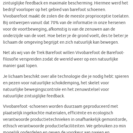
zintuiglijke feedback en maximale bescherming. Hiermee werd het
bedrijf voorloper op het gebied van barefoot schoenen.
Vivobarefoot maakt de zolen die de meeste proprioceptie toelaten.
Bij ontwerpen vanuit dat 70% van de informatie in onze hersenen
voor de voortbeweging, afkomstig is van de zenuwen aan de
onderzijde van de voet. Hoe beter je de grond voelt, des te beter je
lichaam de omgeving begrijpt en zich natuurlijk kan bewegen.
Net als wij van de Trek Barefoot willen Vivobarefoot de Barefoot-
filosofie verspreiden zodat de wereld weer op een natuurlijke
manier gaat lopen.
Je lichaam beschikt over alle technologie die je nodig hebt: spieren
en pezen voor natuurlijke schokdemping, het skelet voor
natuurlijke bewegingscontrole en het zenuwstelsel voor
natuurlijke zintuiglijke feedback.
Vivobarefoot -schoenen worden duurzaam geproduceerd met
plaatselijk ingekochte materialen, efficiënte en ecologisch
verantwoorde productietechnieken in onafhankelijk gemonitorde,
ethisch verantwoorde productiefaciliteiten. We gebruiken zo min
mogelijk onderdelen en geven de voorkeur aan naaien en